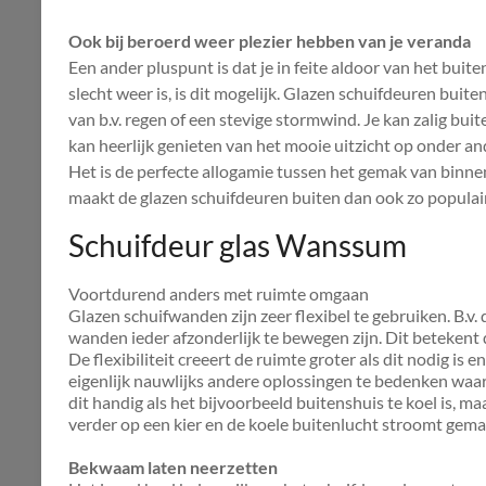
Ook bij beroerd weer plezier hebben van je veranda
Een ander pluspunt is dat je in feite aldoor van het bui
slecht weer is, is dit mogelijk. Glazen schuifdeuren bui
van b.v. regen of een stevige stormwind. Je kan zalig bui
kan heerlijk genieten van het mooie uitzicht op onder ande
Het is de perfecte allogamie tussen het gemak van binn
maakt de glazen schuifdeuren buiten dan ook zo populai
Schuifdeur glas Wanssum
Voortdurend anders met ruimte omgaan
Glazen schuifwanden zijn zeer flexibel te gebruiken. B.v
wanden ieder afzonderlijk te bewegen zijn. Dit betekent 
De flexibiliteit creeert de ruimte groter als dit nodig is e
eigenlijk nauwlijks andere oplossingen te bedenken waar
dit handig als het bijvoorbeeld buitenshuis te koel is, m
verder op een kier en de koele buitenlucht stroomt gema
Bekwaam laten neerzetten