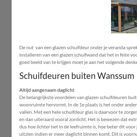
De nut van een glazen schuifdeur onder je veranda spreke
installeren van een glazen schuifwand dat het in feite vo
goed beeld van te krijgen moet je aan het volgende denk
Schuifdeuren buiten Wanssum
Altijd aangenaam daglicht
De belangrijkste voordelen van glazen schuifdeuren bui
woonruimte hervormt. In de 1e plaats is het onder andere 
vallen. Met een hele schuifdeur glas is daarvoor te zorg
en dan uiteraard vooral zonlicht. Het is bewezen dat ex
dus hoe lichter het in de leefruimte is, hoe beter dit voo
uitzien indien er meer daglicht binnen komt. Dit is voo