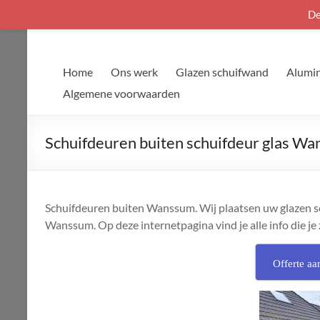
De
Ga
naar
de
Home
Ons werk
Glazen schuifwand
Alumin
inhoud
Algemene voorwaarden
Schuifdeuren buiten schuifdeur glas W
Schuifdeuren buiten Wanssum. Wij plaatsen uw glazen sch
Wanssum. Op deze internetpagina vind je alle info die je 
Offerte aa