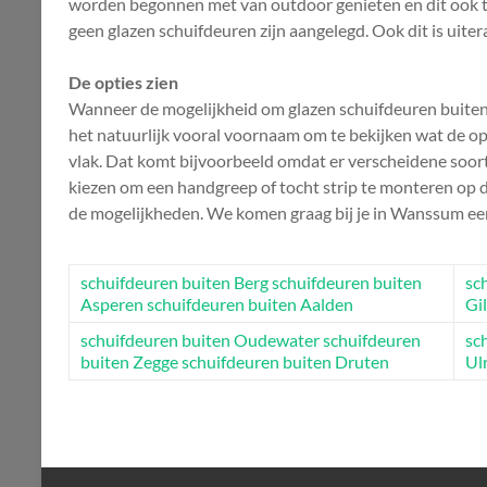
worden begonnen met van outdoor genieten en dit ook to
geen glazen schuifdeuren zijn aangelegd. Ook dit is uiter
De opties zien
Wanneer de mogelijkheid om glazen schuifdeuren buiten t
het natuurlijk vooral voornaam om te bekijken wat de optie
vlak. Dat komt bijvoorbeeld omdat er verscheidene soort
kiezen om een handgreep of tocht strip te monteren op 
de mogelijkheden. We komen graag bij je in Wanssum ee
schuifdeuren buiten Berg
schuifdeuren buiten
sc
Asperen
schuifdeuren buiten Aalden
Gi
schuifdeuren buiten Oudewater
schuifdeuren
sc
buiten Zegge
schuifdeuren buiten Druten
Ul