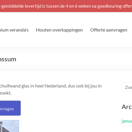
 gemiddelde levertijd is tussen de 4 en 6 weken na goedkeuring offer
ium veranda’s
Houten overkappingen
Offerte aanvragen
anssum
uifwand glas in heel Nederland, dus ook bij jou in
zoekt.
Arc
nvragen
janu