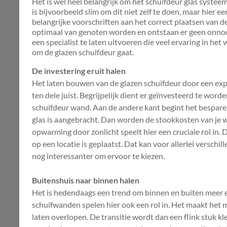
Het is wel heel belangrijk om het schuifdeur glas systee
is bijvoorbeeld slim om dit niet zelf te doen, maar hier een
belangrijke voorschriften aan het correct plaatsen van 
optimaal van genoten worden en ontstaan er geen onnodig
een specialist te laten uitvoeren die veel ervaring in het 
om de glazen schuifdeur gaat.
De investering eruit halen
Het laten bouwen van de glazen schuifdeur door een expert
ten dele juist. Begrijpelijk dient er geïnvesteerd te wo
schuifdeur wand. Aan de andere kant begint het bespare
glas is aangebracht. Dan worden de stookkosten van je 
opwarming door zonlicht speelt hier een cruciale rol in. 
op een locatie is geplaatst. Dat kan voor allerlei versch
nog interessanter om ervoor te kiezen.
Buitenshuis naar binnen halen
Het is hedendaags een trend om binnen en buiten meer e
schuifwanden spelen hier ook een rol in. Het maakt het m
laten overlopen. De transitie wordt dan een flink stuk kle