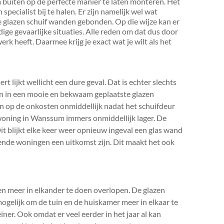
m buiten op de perfecte manier te laten monteren. Het
 specialist bij te halen. Er zijn namelijk wel wat
de glazen schuif wanden gebonden. Op die wijze kan er
e gevaarlijke situaties. Alle reden om dat dus door
werk heeft. Daarmee krijg je exact wat je wilt als het
 lijkt wellicht een dure geval. Dat is echter slechts
rden in een mooie en bekwaam geplaatste glazen
n op de onkosten onmiddellijk nadat het schuifdeur
woning in Wanssum immers onmiddellijk lager. De
Dit blijkt elke keer weer opnieuw ingeval een glas wand
illende woningen een uitkomst zijn. Dit maakt het ook
n meer in elkander te doen overlopen. De glazen
ogelijk om de tuin en de huiskamer meer in elkaar te
iner. Ook omdat er veel eerder in het jaar al kan