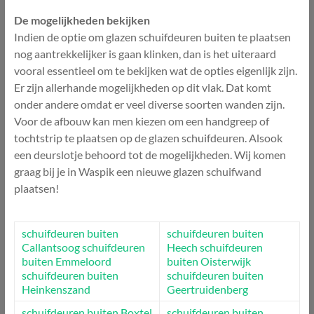
De mogelijkheden bekijken
Indien de optie om glazen schuifdeuren buiten te plaatsen
nog aantrekkelijker is gaan klinken, dan is het uiteraard
vooral essentieel om te bekijken wat de opties eigenlijk zijn.
Er zijn allerhande mogelijkheden op dit vlak. Dat komt
onder andere omdat er veel diverse soorten wanden zijn.
Voor de afbouw kan men kiezen om een handgreep of
tochtstrip te plaatsen op de glazen schuifdeuren. Alsook
een deurslotje behoord tot de mogelijkheden. Wij komen
graag bij je in Waspik een nieuwe glazen schuifwand
plaatsen!
schuifdeuren buiten
schuifdeuren buiten
Callantsoog
schuifdeuren
Heech
schuifdeuren
buiten Emmeloord
buiten Oisterwijk
schuifdeuren buiten
schuifdeuren buiten
Heinkenszand
Geertruidenberg
schuifdeuren buiten Boxtel
schuifdeuren buiten