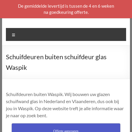
De gemiddelde levertijd is tussen de 4 en 6 weken
na goedkeuring offerte.
Ga
naar
de
Menu
inhoud
Schuifdeuren buiten schuifdeur glas
Waspik
Schuifdeuren buiten Waspik. Wij bouwen uw glazen
schuifwand glas in Nederland en Vlaanderen, dus ook bij
jou in Waspik. Op deze website treft je alle informatie waar
je naar op zoek bent.
Offerte aanvragen