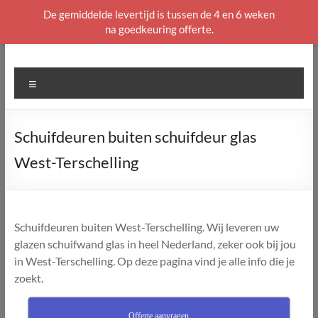
De gemiddelde levertijd is tussen de 4 en 6 weken
na goedkeuring offerte.
Ga
naar
de
Menu
inhoud
Schuifdeuren buiten schuifdeur glas
West-Terschelling
Schuifdeuren buiten West-Terschelling. Wij leveren uw
glazen schuifwand glas in heel Nederland, zeker ook bij jou
in West-Terschelling. Op deze pagina vind je alle info die je
zoekt.
Offerte aanvragen