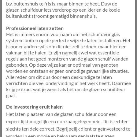
b.v. buitenshuis te fris is, maar binnen te heet. Duw de
glazen schuifdeur iets verderop op een kier en de koele
buitenlucht stroomt gematigd binnenshuis.
Professioneel laten zetten
Het is immers enorm voornaam om het schuifdeur glas
systeem buiten op de perfecte wijze te laten installeren. Het
is onder andere wijs om dit niet zelf te doen, maar hier een
vakman bij te halen. Er zijn namelijk wel wat essentiele
regels aan het goed monteren van de glazen schuif wanden
gebonden. Op deze wijze kan er optimaal van genoten
worden en ontstaan er geen onnodige gevaarlijke situaties.
Alle reden om dit dus door een deskundige te laten
verrichten die veel ondervinding in het werk heeft. Daarmee
krijg je exact wat je wenst als het om de glazen schuifdeur
gaat.
De investering eruit halen
Het laten plaatsen van de glazen schuifdeur door een
expert lijkt mogelijk een dure aangelegenheid. Dit is echter
slechts ten dele correct. Begrijpelijk dient er geïnvesteerd te
worden in een mooie en bekwaam geplaatste glazen