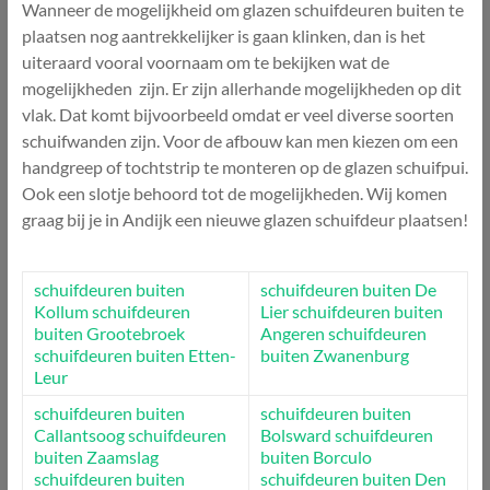
Wanneer de mogelijkheid om glazen schuifdeuren buiten te
plaatsen nog aantrekkelijker is gaan klinken, dan is het
uiteraard vooral voornaam om te bekijken wat de
mogelijkheden zijn. Er zijn allerhande mogelijkheden op dit
vlak. Dat komt bijvoorbeeld omdat er veel diverse soorten
schuifwanden zijn. Voor de afbouw kan men kiezen om een
handgreep of tochtstrip te monteren op de glazen schuifpui.
Ook een slotje behoord tot de mogelijkheden. Wij komen
graag bij je in Andijk een nieuwe glazen schuifdeur plaatsen!
schuifdeuren buiten
schuifdeuren buiten De
Kollum
schuifdeuren
Lier
schuifdeuren buiten
buiten Grootebroek
Angeren
schuifdeuren
schuifdeuren buiten Etten-
buiten Zwanenburg
Leur
schuifdeuren buiten
schuifdeuren buiten
Callantsoog
schuifdeuren
Bolsward
schuifdeuren
buiten Zaamslag
buiten Borculo
schuifdeuren buiten
schuifdeuren buiten Den