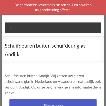
De gemiddelde levertijd is tussen de 4 en 6 weken
na goedkeuring offerte.
Ga
naar
de
Menu
inhoud
Schuifdeuren buiten schuifdeur glas
Andijk
Schuifdeuren buiten Andijk. Wij zetten uw glazen
schuifwand glas in Nederland en Vlaanderen, natuurlijk ook
bij jou in Andijk. Op onze pagina vind je alle informatie die je
zoekt.
Offerte aanvragen