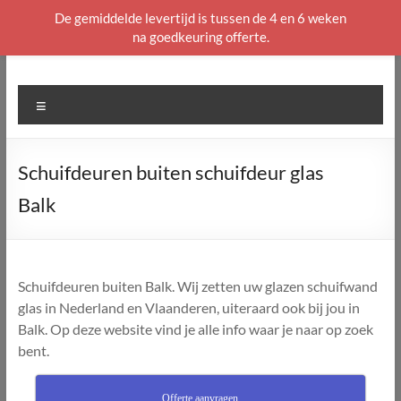
De gemiddelde levertijd is tussen de 4 en 6 weken
na goedkeuring offerte.
Ga
naar
de
Menu
inhoud
Schuifdeuren buiten schuifdeur glas
Balk
Schuifdeuren buiten Balk. Wij zetten uw glazen schuifwand
glas in Nederland en Vlaanderen, uiteraard ook bij jou in
Balk. Op deze website vind je alle info waar je naar op zoek
bent.
Offerte aanvragen