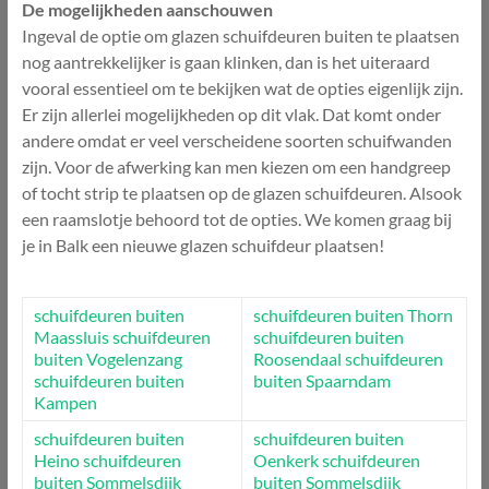
De mogelijkheden aanschouwen
Ingeval de optie om glazen schuifdeuren buiten te plaatsen
nog aantrekkelijker is gaan klinken, dan is het uiteraard
vooral essentieel om te bekijken wat de opties eigenlijk zijn.
Er zijn allerlei mogelijkheden op dit vlak. Dat komt onder
andere omdat er veel verscheidene soorten schuifwanden
zijn. Voor de afwerking kan men kiezen om een handgreep
of tocht strip te plaatsen op de glazen schuifdeuren. Alsook
een raamslotje behoord tot de opties. We komen graag bij
je in Balk een nieuwe glazen schuifdeur plaatsen!
schuifdeuren buiten
schuifdeuren buiten Thorn
Maassluis
schuifdeuren
schuifdeuren buiten
buiten Vogelenzang
Roosendaal
schuifdeuren
schuifdeuren buiten
buiten Spaarndam
Kampen
schuifdeuren buiten
schuifdeuren buiten
Heino
schuifdeuren
Oenkerk
schuifdeuren
buiten Sommelsdijk
buiten Sommelsdijk