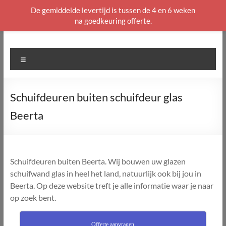
De gemiddelde levertijd is tussen de 4 en 6 weken
na goedkeuring offerte.
Ga
naar
de
Menu
inhoud
Schuifdeuren buiten schuifdeur glas
Beerta
Schuifdeuren buiten Beerta. Wij bouwen uw glazen
schuifwand glas in heel het land, natuurlijk ook bij jou in
Beerta. Op deze website treft je alle informatie waar je naar
op zoek bent.
Offerte aanvragen