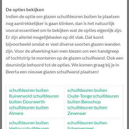
De opties bekijken
Indien de optie om glazen schuifdeuren buiten te plaatsen
nog aantrekkelijker is gaan klinken, dan is het natuurlijk
vooral essentieel om te bekijken wat de opties eigenlijk zijn.
Er zijn allerlei mogelijkheden op dit vlak. Dat komt
bijvoorbeeld omdat er veel diverse soorten glazen wanden
zijn. Voor de afwerking kan men kiezen om een handgreep
of tochtstrip te monteren op de glazen schuifwand. Ook een
deurslotje behoord tot de opties. We komen graag bij je in
Beerta een nieuwe glazen schuifwand plaatsen!
schuifdeuren buiten
schuifdeuren buiten
Ruinerwold
schuifdeuren
Oude-Tonge
schuifdeuren
buiten Doorwerth
buiten Benschop
schuifdeuren buiten
schuifdeuren buiten
Almere
Zevenaar
schuifdeuren buiten
schuifdeuren buiten
Heiloo
schuifdeuren
Scherpenzeel