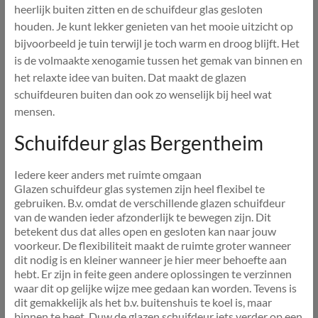
heerlijk buiten zitten en de schuifdeur glas gesloten
houden. Je kunt lekker genieten van het mooie uitzicht op
bijvoorbeeld je tuin terwijl je toch warm en droog blijft. Het
is de volmaakte xenogamie tussen het gemak van binnen en
het relaxte idee van buiten. Dat maakt de glazen
schuifdeuren buiten dan ook zo wenselijk bij heel wat
mensen.
Schuifdeur glas Bergentheim
Iedere keer anders met ruimte omgaan
Glazen schuifdeur glas systemen zijn heel flexibel te
gebruiken. B.v. omdat de verschillende glazen schuifdeur
van de wanden ieder afzonderlijk te bewegen zijn. Dit
betekent dus dat alles open en gesloten kan naar jouw
voorkeur. De flexibiliteit maakt de ruimte groter wanneer
dit nodig is en kleiner wanneer je hier meer behoefte aan
hebt. Er zijn in feite geen andere oplossingen te verzinnen
waar dit op gelijke wijze mee gedaan kan worden. Tevens is
dit gemakkelijk als het b.v. buitenshuis te koel is, maar
binnen te heet. Duw de glazen schuifdeur iets verder op een