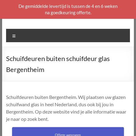
De gemiddelde levertijd is tussen de 4 en 6 weken
na goedkeuring offerte.
Ga
naar
de
Menu
inhoud
Schuifdeuren buiten schuifdeur glas
Bergentheim
Schuifdeuren buiten Bergentheim. Wij plaatsen uw glazen
schuifwand glas in heel Nederland, dus ook bij jou in
Bergentheim. Op deze website vind je alle informatie waar
je naar op zoek bent.
Offerte aanvragen