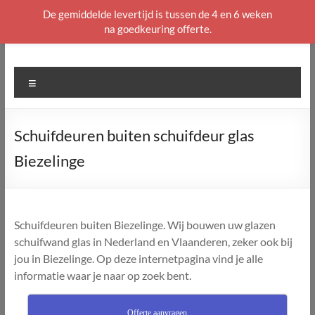
De gemiddelde levertijd is tussen de 4 en 6 weken
na goedkeuring offerte.
Ga
naar
de
Menu
inhoud
Schuifdeuren buiten schuifdeur glas
Biezelinge
Schuifdeuren buiten Biezelinge. Wij bouwen uw glazen
schuifwand glas in Nederland en Vlaanderen, zeker ook bij
jou in Biezelinge. Op deze internetpagina vind je alle
informatie waar je naar op zoek bent.
Offerte aanvragen