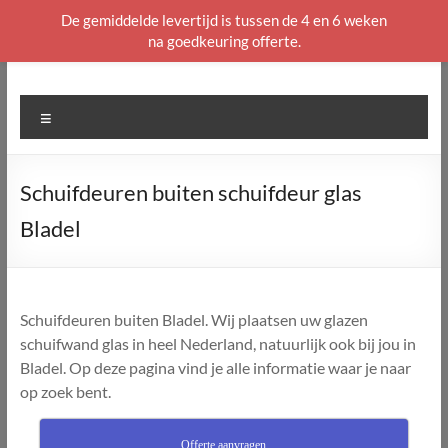
De gemiddelde levertijd is tussen de 4 en 6 weken
na goedkeuring offerte.
Ga
naar
de
Menu
inhoud
Schuifdeuren buiten schuifdeur glas
Bladel
Schuifdeuren buiten Bladel. Wij plaatsen uw glazen
schuifwand glas in heel Nederland, natuurlijk ook bij jou in
Bladel. Op deze pagina vind je alle informatie waar je naar
op zoek bent.
Offerte aanvragen