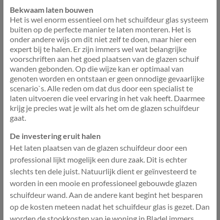
Bekwaam laten bouwen
Het is wel enorm essentieel om het schuifdeur glas systeem
buiten op de perfecte manier te laten monteren. Het is
onder andere wijs om dit niet zelf te doen, maar hier een
expert bij te halen. Er zijn immers wel wat belangrijke
voorschriften aan het goed plaatsen van de glazen schuif
wanden gebonden. Op die wijze kan er optimaal van
genoten worden en ontstaan er geen onnodige gevaarlijke
scenario`s. Alle reden om dat dus door een specialist te
laten uitvoeren die veel ervaring in het vak heeft. Daarmee
krijg je precies wat je wilt als het om de glazen schuifdeur
gaat.
De investering eruit halen
Het laten plaatsen van de glazen schuifdeur door een
professional lijkt mogelijk een dure zaak. Dit is echter
slechts ten dele juist. Natuurlijk dient er geïnvesteerd te
worden in een mooie en professioneel gebouwde glazen
schuifdeur wand. Aan de andere kant begint het besparen
op de kosten meteen nadat het schuifdeur glas is gezet. Dan
worden de stookkosten van je woning in Bladel immers