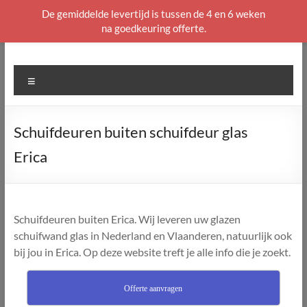
De gemiddelde levertijd is tussen de 4 en 6 weken
na goedkeuring offerte.
Ga
naar
de
Menu
inhoud
Schuifdeuren buiten schuifdeur glas
Erica
Schuifdeuren buiten Erica. Wij leveren uw glazen
schuifwand glas in Nederland en Vlaanderen, natuurlijk ook
bij jou in Erica. Op deze website treft je alle info die je zoekt.
Offerte aanvragen