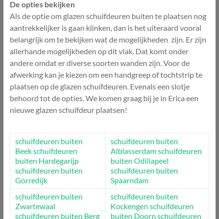
De opties bekijken
Als de optie om glazen schuifdeuren buiten te plaatsen nog
aantrekkelijker is gaan klinken, dan is het uiteraard vooral
belangrijk om te bekijken wat de mogelijkheden zijn. Er zijn
allerhande mogelijkheden op dit vlak. Dat komt onder
andere omdat er diverse soorten wanden zijn. Voor de
afwerking kan je kiezen om een handgreep of tochtstrip te
plaatsen op de glazen schuifdeuren. Evenals een slotje
behoord tot de opties. We komen graag bij je in Erica een
nieuwe glazen schuifdeur plaatsen!
schuifdeuren buiten
schuifdeuren buiten
Beek
schuifdeuren
Alblasserdam
schuifdeuren
buiten Hardegarijp
buiten Odiliapeel
schuifdeuren buiten
schuifdeuren buiten
Gorredijk
Spaarndam
schuifdeuren buiten
schuifdeuren buiten
Zwartewaal
Kockengen
schuifdeuren
schuifdeuren buiten Berg
buiten Doorn
schuifdeuren