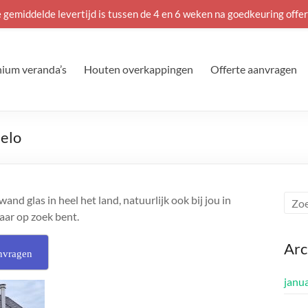
 gemiddelde levertijd is tussen de 4 en 6 weken na goedkeuring offer
ium veranda’s
Houten overkappingen
Offerte aanvragen
melo
nd glas in heel het land, natuurlijk ook bij jou in
naar op zoek bent.
Arc
nvragen
janu