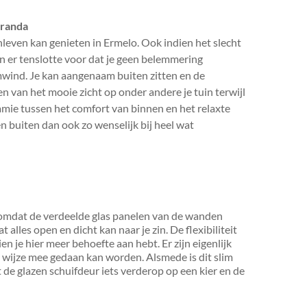
eranda
enleven kan genieten in Ermelo. Ook indien het slecht
en er tenslotte voor dat je geen belemmering
mwind. Je kan aangenaam buiten zitten en de
n van het mooie zicht op onder andere je tuin terwijl
ogamie tussen het comfort van binnen en het relaxte
n buiten dan ook zo wenselijk bij heel wat
v. omdat de verdeelde glas panelen van de wanden
 alles open en dicht kan naar je zin. De flexibiliteit
en je hier meer behoefte aan hebt. Er zijn eigenlijk
e wijze mee gedaan kan worden. Alsmede is dit slim
et de glazen schuifdeur iets verderop op een kier en de