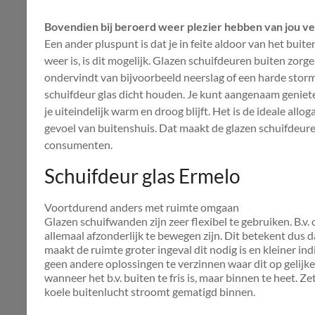
Bovendien bij beroerd weer plezier hebben van jou v
Een ander pluspunt is dat je in feite aldoor van het buit
weer is, is dit mogelijk. Glazen schuifdeuren buiten zorg
ondervindt van bijvoorbeeld neerslag of een harde stor
schuifdeur glas dicht houden. Je kunt aangenaam geniete
je uiteindelijk warm en droog blijft. Het is de ideale all
gevoel van buitenshuis. Dat maakt de glazen schuifdeure
consumenten.
Schuifdeur glas Ermelo
Voortdurend anders met ruimte omgaan
Glazen schuifwanden zijn zeer flexibel te gebruiken. B.
allemaal afzonderlijk te bewegen zijn. Dit betekent dus dat
maakt de ruimte groter ingeval dit nodig is en kleiner indi
geen andere oplossingen te verzinnen waar dit op gelijk
wanneer het b.v. buiten te fris is, maar binnen te heet. Z
koele buitenlucht stroomt gematigd binnen.