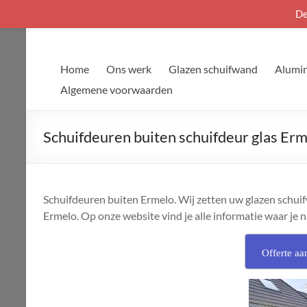
De
Ga
naar
de
Home
Ons werk
Glazen schuifwand
Alumin
inhoud
Algemene voorwaarden
Schuifdeuren buiten schuifdeur glas Er
Schuifdeuren buiten Ermelo. Wij zetten uw glazen schuifwa
Ermelo. Op onze website vind je alle informatie waar je 
Offerte aa