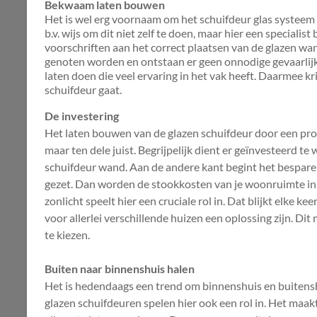
Bekwaam laten bouwen
Het is wel erg voornaam om het schuifdeur glas systeem b
b.v. wijs om dit niet zelf te doen, maar hier een specialist 
voorschriften aan het correct plaatsen van de glazen wa
genoten worden en ontstaan er geen onnodige gevaarlijke
laten doen die veel ervaring in het vak heeft. Daarmee krij
schuifdeur gaat.
De investering
Het laten bouwen van de glazen schuifdeur door een profes
maar ten dele juist. Begrijpelijk dient er geïnvesteerd 
schuifdeur wand. Aan de andere kant begint het bespare
gezet. Dan worden de stookkosten van je woonruimte in 
zonlicht speelt hier een cruciale rol in. Dat blijkt elke ke
voor allerlei verschillende huizen een oplossing zijn. 
te kiezen.
Buiten naar binnenshuis halen
Het is hedendaags een trend om binnenshuis en buitensh
glazen schuifdeuren spelen hier ook een rol in. Het maa