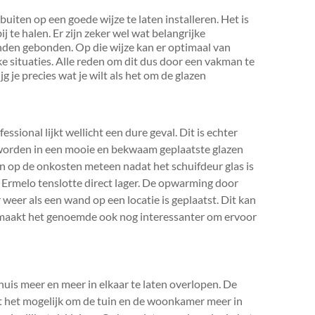
uiten op een goede wijze te laten installeren. Het is
bij te halen. Er zijn zeker wel wat belangrijke
nden gebonden. Op die wijze kan er optimaal van
 situaties. Alle reden om dit dus door een vakman te
g je precies wat je wilt als het om de glazen
sional lijkt wellicht een dure geval. Dit is echter
te worden in een mooie en bekwaam geplaatste glazen
n op de onkosten meteen nadat het schuifdeur glas is
Ermelo tenslotte direct lager. De opwarming door
er weer als een wand op een locatie is geplaatst. Dit kan
Dit maakt het genoemde ook nog interessanter om ervoor
uis meer en meer in elkaar te laten overlopen. De
kt het mogelijk om de tuin en de woonkamer meer in