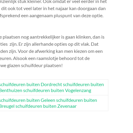
zienlijk stuk kleiner. Ook omdat er veel eerder in het
it ook tot veel later in het najaar kan doorgaan dan
elfsprekend een aangenaam pluspunt van deze optie.
 plaatsen nog aantrekkelijker is gaan klinken, dan is
es zijn. Er zijn allerhande opties op dit vlak. Dat
nden zijn. Voor de afwerking kan men kiezen om een
deuren. Alsook een raamslotje behoord tot de
uwe glazen schuifdeur plaatsen!
schuifdeuren buiten Dordrecht
schuifdeuren buiten
Benthuizen
schuifdeuren buiten Vogelenzang
schuifdeuren buiten Geleen
schuifdeuren buiten
Breugel
schuifdeuren buiten Zevenaar