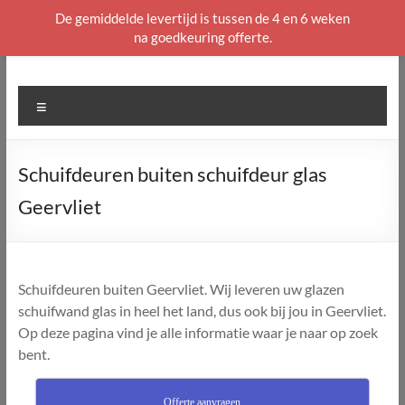
De gemiddelde levertijd is tussen de 4 en 6 weken
na goedkeuring offerte.
Ga
naar
de
Menu
inhoud
Schuifdeuren buiten schuifdeur glas
Geervliet
Schuifdeuren buiten Geervliet. Wij leveren uw glazen
schuifwand glas in heel het land, dus ook bij jou in Geervliet.
Op deze pagina vind je alle informatie waar je naar op zoek
bent.
Offerte aanvragen