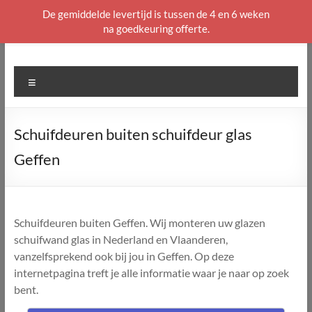
De gemiddelde levertijd is tussen de 4 en 6 weken
na goedkeuring offerte.
Ga
naar
de
Menu
inhoud
Schuifdeuren buiten schuifdeur glas
Geffen
Schuifdeuren buiten Geffen. Wij monteren uw glazen
schuifwand glas in Nederland en Vlaanderen,
vanzelfsprekend ook bij jou in Geffen. Op deze
internetpagina treft je alle informatie waar je naar op zoek
bent.