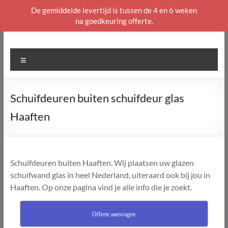
De gemiddelde levertijd is tussen de 4 en 6 weken
na goedkeuring offerte.
Ga
naar
de
Menu
inhoud
Schuifdeuren buiten schuifdeur glas
Haaften
Schuifdeuren buiten Haaften. Wij plaatsen uw glazen
schuifwand glas in heel Nederland, uiteraard ook bij jou in
Haaften. Op onze pagina vind je alle info die je zoekt.
Offerte aanvragen