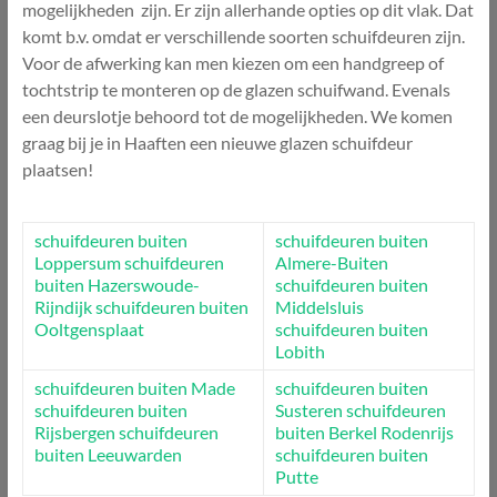
mogelijkheden zijn. Er zijn allerhande opties op dit vlak. Dat
komt b.v. omdat er verschillende soorten schuifdeuren zijn.
Voor de afwerking kan men kiezen om een handgreep of
tochtstrip te monteren op de glazen schuifwand. Evenals
een deurslotje behoord tot de mogelijkheden. We komen
graag bij je in Haaften een nieuwe glazen schuifdeur
plaatsen!
schuifdeuren buiten
schuifdeuren buiten
Loppersum
schuifdeuren
Almere-Buiten
buiten Hazerswoude-
schuifdeuren buiten
Rijndijk
schuifdeuren buiten
Middelsluis
Ooltgensplaat
schuifdeuren buiten
Lobith
schuifdeuren buiten Made
schuifdeuren buiten
schuifdeuren buiten
Susteren
schuifdeuren
Rijsbergen
schuifdeuren
buiten Berkel Rodenrijs
buiten Leeuwarden
schuifdeuren buiten
Putte