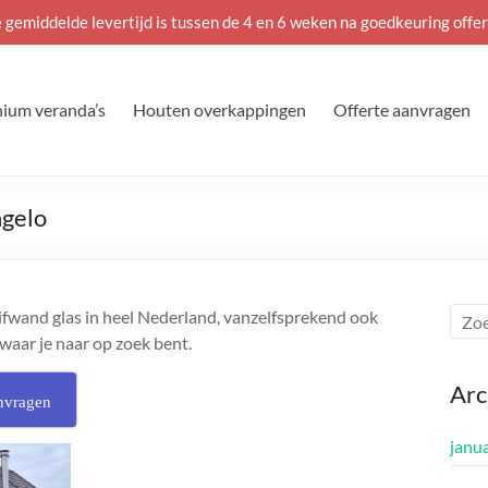
 gemiddelde levertijd is tussen de 4 en 6 weken na goedkeuring offer
ium veranda’s
Houten overkappingen
Offerte aanvragen
ngelo
ifwand glas in heel Nederland, vanzelfsprekend ook
 waar je naar op zoek bent.
Arc
nvragen
janu