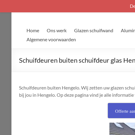
De
Ga
naar
de
Home
Ons werk
Glazen schuifwand
Alumin
inhoud
Algemene voorwaarden
Schuifdeuren buiten schuifdeur glas He
Schuifdeuren buiten Hengelo. Wij zetten uw glazen schu
bij jou in Hengelo. Op deze pagina vind je alle informatie
Offerte aa