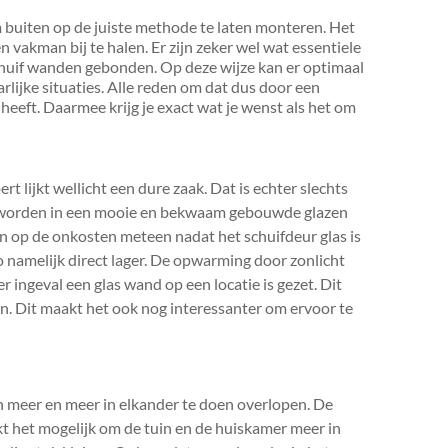
m buiten op de juiste methode te laten monteren. Het
en vakman bij te halen. Er zijn zeker wel wat essentiele
chuif wanden gebonden. Op deze wijze kan er optimaal
ijke situaties. Alle reden om dat dus door een
k heeft. Daarmee krijg je exact wat je wenst als het om
 lijkt wellicht een dure zaak. Dat is echter slechts
d worden in een mooie en bekwaam gebouwde glazen
n op de onkosten meteen nadat het schuifdeur glas is
 namelijk direct lager. De opwarming door zonlicht
eer ingeval een glas wand op een locatie is gezet. Dit
jn. Dit maakt het ook nog interessanter om ervoor te
 meer en meer in elkander te doen overlopen. De
kt het mogelijk om de tuin en de huiskamer meer in