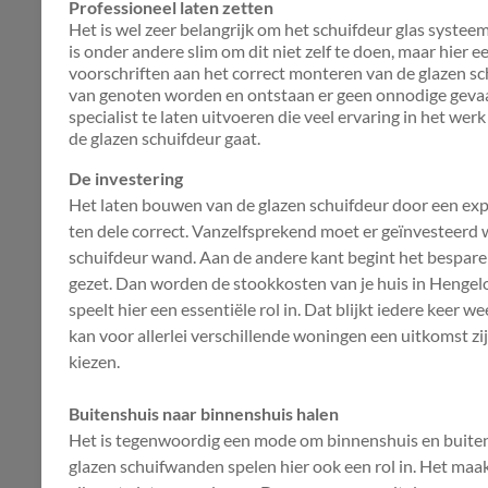
Professioneel laten zetten
Het is wel zeer belangrijk om het schuifdeur glas systee
is onder andere slim om dit niet zelf te doen, maar hier e
voorschriften aan het correct monteren van de glazen s
van genoten worden en ontstaan er geen onnodige gevaarl
specialist te laten uitvoeren die veel ervaring in het wer
de glazen schuifdeur gaat.
De investering
Het laten bouwen van de glazen schuifdeur door een expert
ten dele correct. Vanzelfsprekend moet er geïnvesteer
schuifdeur wand. Aan de andere kant begint het bespare
gezet. Dan worden de stookkosten van je huis in Hengelo
speelt hier een essentiële rol in. Dat blijkt iedere keer w
kan voor allerlei verschillende woningen een uitkomst zi
kiezen.
Buitenshuis naar binnenshuis halen
Het is tegenwoordig een mode om binnenshuis en buiten
glazen schuifwanden spelen hier ook een rol in. Het maa