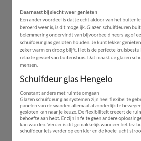
Daarnaast bij slecht weer genieten
Een ander voordeel is dat je echt aldoor van het buiten
beroerd weer is, is dit mogelijk. Glazen schuifdeuren bu
belemmering ondervindt van bijvoorbeeld neerslag of een
schuifdeur glas gesloten houden. Je kunt lekker genieten 
zeker warm en droog blijft. Het is de perfecte kruisbest
relaxte gevoel van buitenshuis. Dat maakt de glazen schu
mensen.
Schuifdeur glas Hengelo
Constant anders met ruimte omgaan
Glazen schuifdeur glas systemen zijn heel flexibel te ge
panelen van de wanden allemaal afzonderlijk te bewegen z
gesloten kan naar je keuze. De flexibiliteit creeert de ruim
behoefte aan hebt. Er zijn in feite geen andere oplossin
kan worden. Verder is dit gemakkelijk wanneer het b.v. bu
schuifdeur iets verder op een kier en de koele lucht str