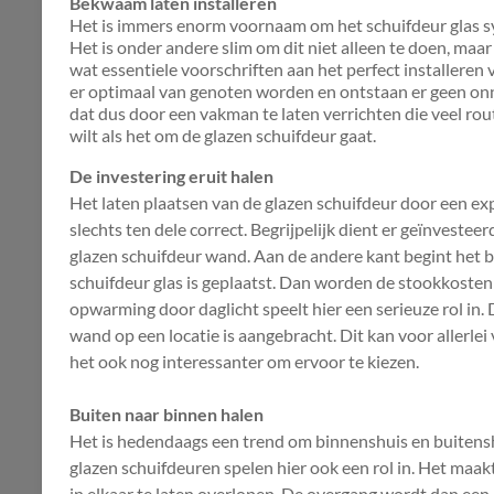
Bekwaam laten installeren
Het is immers enorm voornaam om het schuifdeur glas sy
Het is onder andere slim om dit niet alleen te doen, maar 
wat essentiele voorschriften aan het perfect installeren
er optimaal van genoten worden en ontstaan er geen on
dat dus door een vakman te laten verrichten die veel rout
wilt als het om de glazen schuifdeur gaat.
De investering eruit halen
Het laten plaatsen van de glazen schuifdeur door een expe
slechts ten dele correct. Begrijpelijk dient er geïnvest
glazen schuifdeur wand. Aan de andere kant begint het 
schuifdeur glas is geplaatst. Dan worden de stookkosten v
opwarming door daglicht speelt hier een serieuze rol in. 
wand op een locatie is aangebracht. Dit kan voor allerlei
het ook nog interessanter om ervoor te kiezen.
Buiten naar binnen halen
Het is hedendaags een trend om binnenshuis en buitensh
glazen schuifdeuren spelen hier ook een rol in. Het maa
in elkaar te laten overlopen. De overgang wordt dan een 