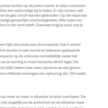
steem buiten op de juiste manier te laten monteren.
hier een vakkundige bij te halen. Er zijn immers wel
 van de glas schuif wanden gebonden. Op die wijze kan
nodige gevaarlijke omstandigheden. Alle reden om
ine in het werk heeft. Daarmee krijg je exact wat je
rt lijkt misschien een dure kwestie. Dat is echter
eerd te worden in een mooie en bekwaam geplaatste
besparen op de onkosten onmiddellijk nadat het
an je woning in Hulst tenslotte direct lager. De
Dat blijkt iedere keer weer opnieuw als een glazen
 verschillende woningen een oplossing zijn. Dit maakt
uis meer en meer in elkander te laten overlopen. De
kt het mogelijk om de achtertuin en de zitkamer meer
behoorlijk stuk kleiner. Ook omdat er veel eerder in