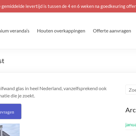
 gemiddelde levertijd is tussen de 4 en 6 weken na goedkeuring offer
ium veranda’s
Houten overkappingen
Offerte aanvragen
st
ifwand glas in heel Nederland, vanzelfsprekend ook
atie die je zoekt.
Arc
nvragen
janu