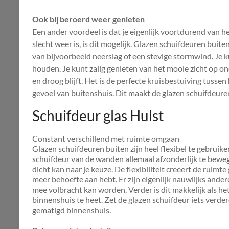
Ook bij beroerd weer genieten
Een ander voordeel is dat je eigenlijk voortdurend van h
slecht weer is, is dit mogelijk. Glazen schuifdeuren buit
van bijvoorbeeld neerslag of een stevige stormwind. Je ku
houden. Je kunt zalig genieten van het mooie zicht op ond
en droog blijft. Het is de perfecte kruisbestuiving tuss
gevoel van buitenshuis. Dit maakt de glazen schuifdeuren
Schuifdeur glas Hulst
Constant verschillend met ruimte omgaan
Glazen schuifdeuren buiten zijn heel flexibel te gebruik
schuifdeur van de wanden allemaal afzonderlijk te beweg
dicht kan naar je keuze. De flexibiliteit creeert de ruimt
meer behoefte aan hebt. Er zijn eigenlijk nauwlijks ander
mee volbracht kan worden. Verder is dit makkelijk als het
binnenshuis te heet. Zet de glazen schuifdeur iets verde
gematigd binnenshuis.