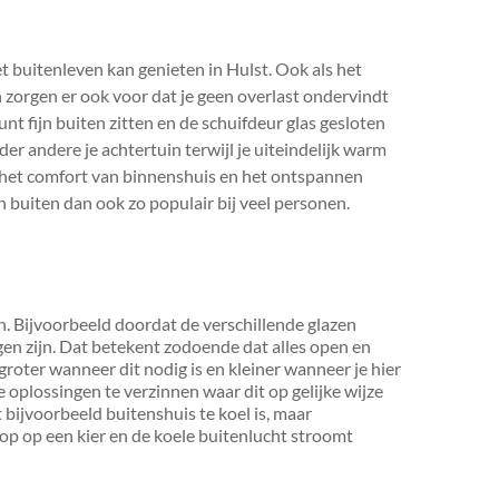
et buitenleven kan genieten in Hulst. Ook als het
en zorgen er ook voor dat je geen overlast ondervindt
nt fijn buiten zitten en de schuifdeur glas gesloten
er andere je achtertuin terwijl je uiteindelijk warm
en het comfort van binnenshuis en het ontspannen
 buiten dan ook zo populair bij veel personen.
en. Bijvoorbeeld doordat de verschillende glazen
en zijn. Dat betekent zodoende dat alles open en
e groter wanneer dit nodig is en kleiner wanneer je hier
e oplossingen te verzinnen waar dit op gelijke wijze
 bijvoorbeeld buitenshuis te koel is, maar
rop op een kier en de koele buitenlucht stroomt