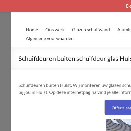
De
Ga
naar
de
Home
Ons werk
Glazen schuifwand
Alumin
inhoud
Algemene voorwaarden
Schuifdeuren buiten schuifdeur glas Hul
Schuifdeuren buiten Hulst. Wij monteren uw glazen schu
bij jou in Hulst. Op deze internetpagina vind je alle inform
Offerte aa