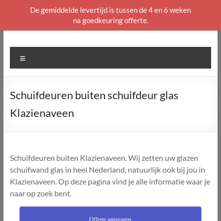
De gemiddelde levertijd is tussen de 4 en 6 weken
na goedkeuring offerte.
Ga
naar
de
Menu
inhoud
Schuifdeuren buiten schuifdeur glas
Klazienaveen
Schuifdeuren buiten Klazienaveen. Wij zetten uw glazen
schuifwand glas in heel Nederland, natuurlijk ook bij jou in
Klazienaveen. Op deze pagina vind je alle informatie waar je
naar op zoek bent.
Offerte aanvragen