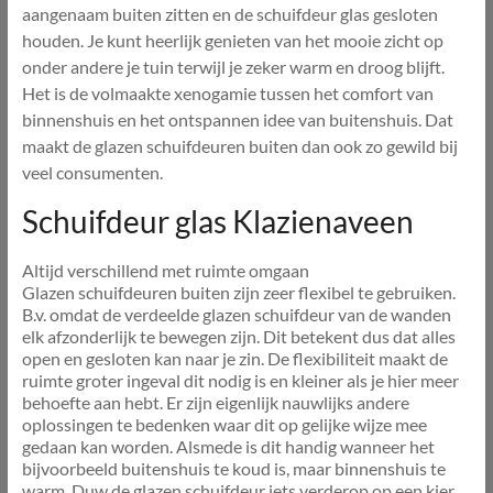
aangenaam buiten zitten en de schuifdeur glas gesloten
houden. Je kunt heerlijk genieten van het mooie zicht op
onder andere je tuin terwijl je zeker warm en droog blijft.
Het is de volmaakte xenogamie tussen het comfort van
binnenshuis en het ontspannen idee van buitenshuis. Dat
maakt de glazen schuifdeuren buiten dan ook zo gewild bij
veel consumenten.
Schuifdeur glas Klazienaveen
Altijd verschillend met ruimte omgaan
Glazen schuifdeuren buiten zijn zeer flexibel te gebruiken.
B.v. omdat de verdeelde glazen schuifdeur van de wanden
elk afzonderlijk te bewegen zijn. Dit betekent dus dat alles
open en gesloten kan naar je zin. De flexibiliteit maakt de
ruimte groter ingeval dit nodig is en kleiner als je hier meer
behoefte aan hebt. Er zijn eigenlijk nauwlijks andere
oplossingen te bedenken waar dit op gelijke wijze mee
gedaan kan worden. Alsmede is dit handig wanneer het
bijvoorbeeld buitenshuis te koud is, maar binnenshuis te
warm. Duw de glazen schuifdeur iets verderop op een kier