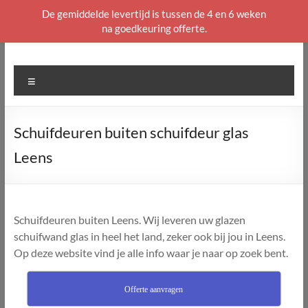
De gemiddelde levertijd is tussen de 4 en 6 weken
na goedkeuring offerte.
Ga
naar
de
Menu
inhoud
Schuifdeuren buiten schuifdeur glas
Leens
Schuifdeuren buiten Leens. Wij leveren uw glazen
schuifwand glas in heel het land, zeker ook bij jou in Leens.
Op deze website vind je alle info waar je naar op zoek bent.
Offerte aanvragen