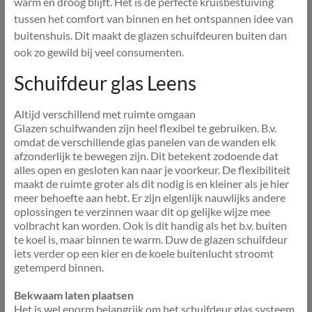
warm en droog blijft. Het is de perfecte kruisbestuiving
tussen het comfort van binnen en het ontspannen idee van
buitenshuis. Dit maakt de glazen schuifdeuren buiten dan
ook zo gewild bij veel consumenten.
Schuifdeur glas Leens
Altijd verschillend met ruimte omgaan
Glazen schuifwanden zijn heel flexibel te gebruiken. B.v.
omdat de verschillende glas panelen van de wanden elk
afzonderlijk te bewegen zijn. Dit betekent zodoende dat
alles open en gesloten kan naar je voorkeur. De flexibiliteit
maakt de ruimte groter als dit nodig is en kleiner als je hier
meer behoefte aan hebt. Er zijn eigenlijk nauwlijks andere
oplossingen te verzinnen waar dit op gelijke wijze mee
volbracht kan worden. Ook is dit handig als het b.v. buiten
te koel is, maar binnen te warm. Duw de glazen schuifdeur
iets verder op een kier en de koele buitenlucht stroomt
getemperd binnen.
Bekwaam laten plaatsen
Het is wel enorm belangrijk om het schuifdeur glas systeem