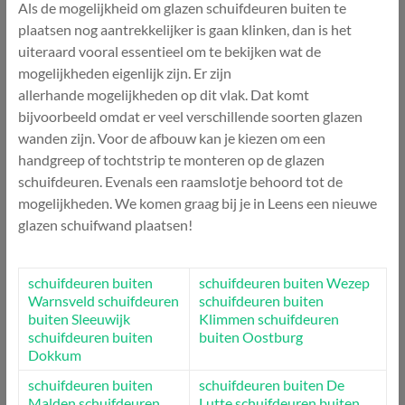
Als de mogelijkheid om glazen schuifdeuren buiten te
plaatsen nog aantrekkelijker is gaan klinken, dan is het
uiteraard vooral essentieel om te bekijken wat de
mogelijkheden eigenlijk zijn. Er zijn
allerhande mogelijkheden op dit vlak. Dat komt
bijvoorbeeld omdat er veel verschillende soorten glazen
wanden zijn. Voor de afbouw kan je kiezen om een
handgreep of tochtstrip te monteren op de glazen
schuifdeuren. Evenals een raamslotje behoord tot de
mogelijkheden. We komen graag bij je in Leens een nieuwe
glazen schuifwand plaatsen!
schuifdeuren buiten
schuifdeuren buiten Wezep
Warnsveld
schuifdeuren
schuifdeuren buiten
buiten Sleeuwijk
Klimmen
schuifdeuren
schuifdeuren buiten
buiten Oostburg
Dokkum
schuifdeuren buiten
schuifdeuren buiten De
Malden
schuifdeuren
Lutte
schuifdeuren buiten