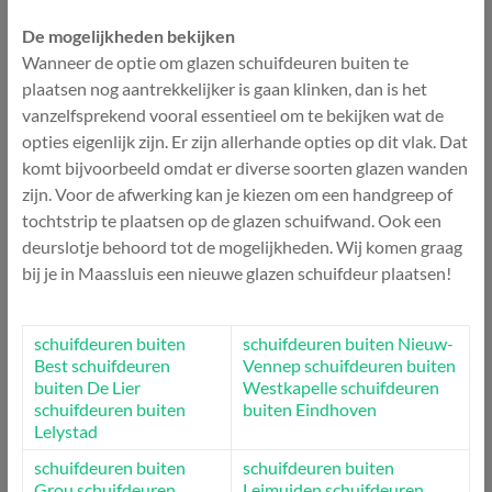
De mogelijkheden bekijken
Wanneer de optie om glazen schuifdeuren buiten te
plaatsen nog aantrekkelijker is gaan klinken, dan is het
vanzelfsprekend vooral essentieel om te bekijken wat de
opties eigenlijk zijn. Er zijn allerhande opties op dit vlak. Dat
komt bijvoorbeeld omdat er diverse soorten glazen wanden
zijn. Voor de afwerking kan je kiezen om een handgreep of
tochtstrip te plaatsen op de glazen schuifwand. Ook een
deurslotje behoord tot de mogelijkheden. Wij komen graag
bij je in Maassluis een nieuwe glazen schuifdeur plaatsen!
schuifdeuren buiten
schuifdeuren buiten Nieuw-
Best
schuifdeuren
Vennep
schuifdeuren buiten
buiten De Lier
Westkapelle
schuifdeuren
schuifdeuren buiten
buiten Eindhoven
Lelystad
schuifdeuren buiten
schuifdeuren buiten
Grou
schuifdeuren
Leimuiden
schuifdeuren