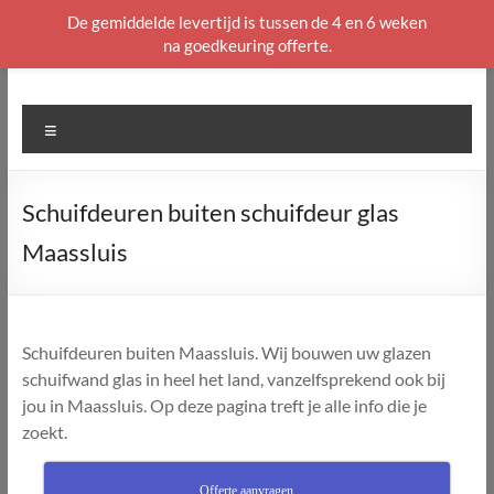
De gemiddelde levertijd is tussen de 4 en 6 weken
na goedkeuring offerte.
Ga
naar
de
Menu
inhoud
Schuifdeuren buiten schuifdeur glas
Maassluis
Schuifdeuren buiten Maassluis. Wij bouwen uw glazen
schuifwand glas in heel het land, vanzelfsprekend ook bij
jou in Maassluis. Op deze pagina treft je alle info die je
zoekt.
Offerte aanvragen