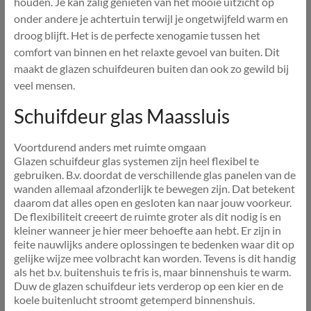
houden. Je kan zalig genieten van het mooie uitzicht op
onder andere je achtertuin terwijl je ongetwijfeld warm en
droog blijft. Het is de perfecte xenogamie tussen het
comfort van binnen en het relaxte gevoel van buiten. Dit
maakt de glazen schuifdeuren buiten dan ook zo gewild bij
veel mensen.
Schuifdeur glas Maassluis
Voortdurend anders met ruimte omgaan
Glazen schuifdeur glas systemen zijn heel flexibel te
gebruiken. B.v. doordat de verschillende glas panelen van de
wanden allemaal afzonderlijk te bewegen zijn. Dat betekent
daarom dat alles open en gesloten kan naar jouw voorkeur.
De flexibiliteit creeert de ruimte groter als dit nodig is en
kleiner wanneer je hier meer behoefte aan hebt. Er zijn in
feite nauwlijks andere oplossingen te bedenken waar dit op
gelijke wijze mee volbracht kan worden. Tevens is dit handig
als het b.v. buitenshuis te fris is, maar binnenshuis te warm.
Duw de glazen schuifdeur iets verderop op een kier en de
koele buitenlucht stroomt getemperd binnenshuis.