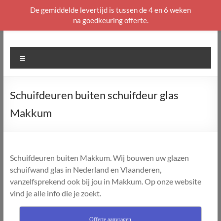
De gemiddelde levertijd is tussen de 4 en 6 weken
na goedkeuring offerte.
Ga
naar
de
Menu
inhoud
Schuifdeuren buiten schuifdeur glas
Makkum
Schuifdeuren buiten Makkum. Wij bouwen uw glazen
schuifwand glas in Nederland en Vlaanderen,
vanzelfsprekend ook bij jou in Makkum. Op onze website
vind je alle info die je zoekt.
Offerte aanvragen