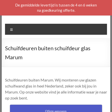
De gemiddelde levertijd is tussen de 4 en 6 weken
na goedkeuring offerte.
Ga
naar
de
Menu
inhoud
Schuifdeuren buiten schuifdeur glas
Marum
Schuifdeuren buiten Marum. Wij monteren uw glazen
schuifwand glas in heel Nederland, zeker ook bij jou in
Marum. Op onze website vind je alle informatie waar je naar
op zoek bent.
Offerte aanvragen