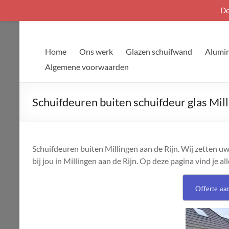
De
Ga
naar
de
Home
Ons werk
Glazen schuifwand
Alumin
inhoud
Algemene voorwaarden
Schuifdeuren buiten schuifdeur glas Mill
Schuifdeuren buiten Millingen aan de Rijn. Wij zetten uw
bij jou in Millingen aan de Rijn. Op deze pagina vind je all
Offerte aa