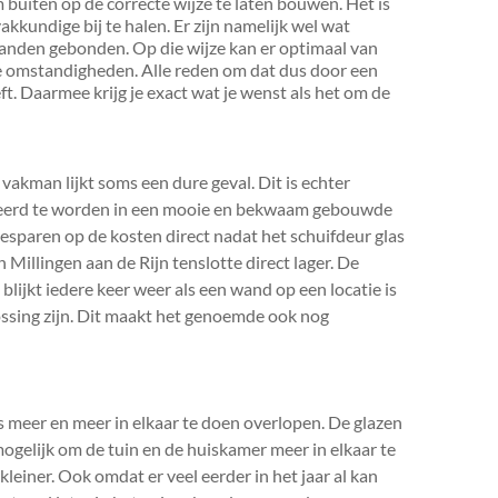
 buiten op de correcte wijze te laten bouwen. Het is
vakkundige bij te halen. Er zijn namelijk wel wat
wanden gebonden. Op die wijze kan er optimaal van
 omstandigheden. Alle reden om dat dus door een
eft. Daarmee krijg je exact wat je wenst als het om de
akman lijkt soms een dure geval. Dit is echter
esteerd te worden in een mooie en bekwaam gebouwde
esparen op de kosten direct nadat het schuifdeur glas
Millingen aan de Rijn tenslotte direct lager. De
blijkt iedere keer weer als een wand op een locatie is
lossing zijn. Dit maakt het genoemde ook nog
meer en meer in elkaar te doen overlopen. De glazen
ogelijk om de tuin en de huiskamer meer in elkaar te
leiner. Ook omdat er veel eerder in het jaar al kan