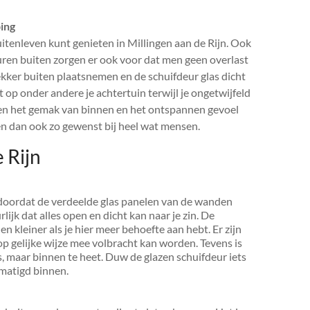
ing
itenleven kunt genieten in Millingen aan de Rijn. Ook
deuren buiten zorgen er ook voor dat men geen overlast
lekker buiten plaatsnemen en de schuifdeur glas dicht
op onder andere je achtertuin terwijl je ongetwijfeld
ssen het gemak van binnen en het ontspannen gevoel
en dan ook zo gewenst bij heel wat mensen.
 Rijn
. doordat de verdeelde glas panelen van de wanden
lijk dat alles open en dicht kan naar je zin. De
 en kleiner als je hier meer behoefte aan hebt. Er zijn
op gelijke wijze mee volbracht kan worden. Tevens is
is, maar binnen te heet. Duw de glazen schuifdeur iets
ematigd binnen.