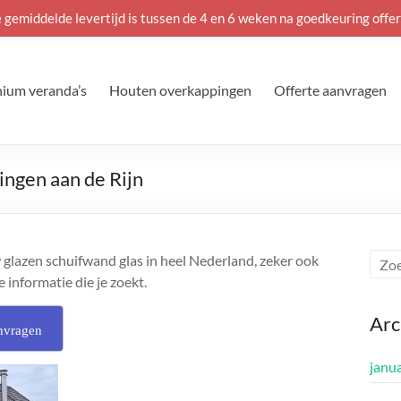
 gemiddelde levertijd is tussen de 4 en 6 weken na goedkeuring offer
ium veranda’s
Houten overkappingen
Offerte aanvragen
ingen aan de Rijn
 glazen schuifwand glas in heel Nederland, zeker ook
e informatie die je zoekt.
Arc
nvragen
janu