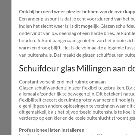
Ook bij beroerd weer plezier hebben van de overkapp
Een ander pluspunt is dat je echt voortdurend van het bu
indien het slecht weer is, is dit mogelijk. Glazen schuif
ondervindt van b.v. neerslag of een harde bries. Je kunt 
houden. Je kunt aangenaam genieten van het mooie zicht 
warm en droog blijft. Het is de volmaakte allogamie tu
van buitenshuis. Dat maakt de glazen schuifdeuren buit
Schuifdeur glas Millingen aan de
Constant verschillend met ruimte omgaan
Glazen schuifwanden zijn zeer flexibel te gebruiken. B.v
allemaal afzonderlijk te bewegen zijn. Dit betekent natuur
flexibiliteit creeert de ruimte groter wanneer dit nodig is
eigenlijk geen andere oplossingen te verzinnen waar dit 
dit gemakkelijk als het bijvoorbeeld buitenshuis te koel 
verderop op een kier en de koele buitenlucht stroomt g
Professioneel laten installeren