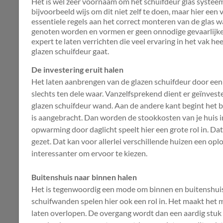
Het is wel zeer voornaam om het schuifdeur glas systeem
bijvoorbeeld wijs om dit niet zelf te doen, maar hier een 
essentiele regels aan het correct monteren van de glas 
genoten worden en vormen er geen onnodige gevaarlijke
expert te laten verrichten die veel ervaring in het vak he
glazen schuifdeur gaat.
De investering eruit halen
Het laten aanbrengen van de glazen schuifdeur door een v
slechts ten dele waar. Vanzelfsprekend dient er geïnv
glazen schuifdeur wand. Aan de andere kant begint het b
is aangebracht. Dan worden de stookkosten van je huis in 
opwarming door daglicht speelt hier een grote rol in. Dat 
gezet. Dat kan voor allerlei verschillende huizen een op
interessanter om ervoor te kiezen.
Buitenshuis naar binnen halen
Het is tegenwoordig een mode om binnen en buitenshuis 
schuifwanden spelen hier ook een rol in. Het maakt het m
laten overlopen. De overgang wordt dan een aardig stuk k