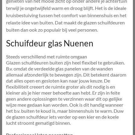
genieten van het mooie zicht op onder andere je achtertuin
terwijl je ongetwijfeld warm en droog blijft. Het is de ideale
kruisbestuiving tussen het comfort van binnenshuis en het
relaxte idee van buiten. Dat maakt de glazen schuifdeuren
buiten dan ook zo populair bij veel personen.
Schuifdeur glas Nuenen
Steeds verschillend met ruimte omgaan
Glazen schuifdeuren buiten zijn heel flexibel te gebruiken.
B.v. omdat de verdeelde glas panelen van de wanden
allemaal afzonderlijk te bewegen zijn. Dit betekent daarom
dat alles open en gesloten kan naar jouw keuze. De
flexibiliteit creeert de ruimte groter als dit nodig is en
kleiner als je hier meer behoefte aan hebt. Er zijn in feite
geen andere oplossingen te verzinnen waar dit op gelijke
wijze mee gedaan kan worden. Ook is dit handig wanneer
het b.v. buiten te koud is, maar binnenshuis te warm. Duw
de glazen schuifdeur iets verder op een kier en de koele
lucht stroomt gematigd binnen.
Professioneel laten neerzetten