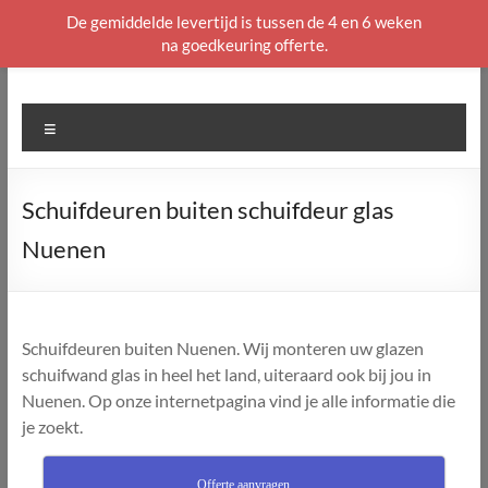
De gemiddelde levertijd is tussen de 4 en 6 weken
na goedkeuring offerte.
Ga
naar
de
Menu
inhoud
Schuifdeuren buiten schuifdeur glas
Nuenen
Schuifdeuren buiten Nuenen. Wij monteren uw glazen
schuifwand glas in heel het land, uiteraard ook bij jou in
Nuenen. Op onze internetpagina vind je alle informatie die
je zoekt.
Offerte aanvragen