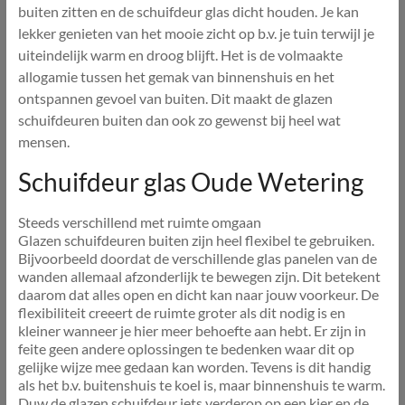
buiten zitten en de schuifdeur glas dicht houden. Je kan
lekker genieten van het mooie zicht op b.v. je tuin terwijl je
uiteindelijk warm en droog blijft. Het is de volmaakte
allogamie tussen het gemak van binnenshuis en het
ontspannen gevoel van buiten. Dit maakt de glazen
schuifdeuren buiten dan ook zo gewenst bij heel wat
mensen.
Schuifdeur glas Oude Wetering
Steeds verschillend met ruimte omgaan
Glazen schuifdeuren buiten zijn heel flexibel te gebruiken.
Bijvoorbeeld doordat de verschillende glas panelen van de
wanden allemaal afzonderlijk te bewegen zijn. Dit betekent
daarom dat alles open en dicht kan naar jouw voorkeur. De
flexibiliteit creeert de ruimte groter als dit nodig is en
kleiner wanneer je hier meer behoefte aan hebt. Er zijn in
feite geen andere oplossingen te bedenken waar dit op
gelijke wijze mee gedaan kan worden. Tevens is dit handig
als het b.v. buitenshuis te koel is, maar binnenshuis te warm.
Duw de glazen schuifdeur iets verderop op een kier en de