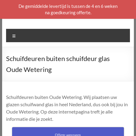
De gemiddelde levertijd is tussen de 4 en 6 weken
na goedkeuring offerte.
Ga
naar
de
Menu
inhoud
Schuifdeuren buiten schuifdeur glas
Oude Wetering
Schuifdeuren buiten Oude Wetering. Wij plaatsen uw
glazen schuifwand glas in heel Nederland, dus ook bij jou in
Oude Wetering. Op deze internetpagina treft je alle
informatie die je zoekt.
Offerte aanvragen