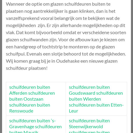
Wanneer de optie om glazen schuifdeuren buiten te
plaatsen nog aantrekkelijker is gaan klinken, dan is het
vanzelfsprekend vooral belangrijk om te bekijken wat de
mogelijkheden zijn. Er zijn allerhande mogelijkheden op dit
vlak. Dat komt bijvoorbeeld omdat er verscheidene soorten
glazen schuifwanden zijn. Voor de afbouw kan je kiezen om
een handgreep of tochtstrip te monteren op de glazen
schuifpui. Evenals een slotje behoord tot de mogelijkheden.
Wij komen graag bij je in Oudehaske een nieuwe glazen
schuifdeur plaatsen!
schuifdeuren buiten
schuifdeuren buiten
Afferden
schuifdeuren
Goudswaard
schuifdeuren
buiten Oostzaan
buiten Wierden
schuifdeuren buiten
schuifdeuren buiten Etten-
Renswoude
Leur
schuifdeuren buiten ‘s-
schuifdeuren buiten
Gravenhage
schuifdeuren
Steenwijkerwold
buiten Maurik
schuifdeuren buiten