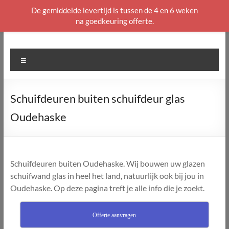
De gemiddelde levertijd is tussen de 4 en 6 weken
na goedkeuring offerte.
Ga
naar
de
Menu
inhoud
Schuifdeuren buiten schuifdeur glas
Oudehaske
Schuifdeuren buiten Oudehaske. Wij bouwen uw glazen
schuifwand glas in heel het land, natuurlijk ook bij jou in
Oudehaske. Op deze pagina treft je alle info die je zoekt.
Offerte aanvragen