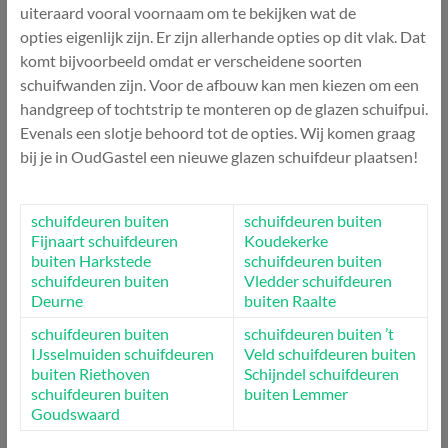
uiteraard vooral voornaam om te bekijken wat de
opties eigenlijk zijn. Er zijn allerhande opties op dit vlak. Dat
komt bijvoorbeeld omdat er verscheidene soorten
schuifwanden zijn. Voor de afbouw kan men kiezen om een
handgreep of tochtstrip te monteren op de glazen schuifpui.
Evenals een slotje behoord tot de opties. Wij komen graag
bij je in OudGastel een nieuwe glazen schuifdeur plaatsen!
schuifdeuren buiten
schuifdeuren buiten
Fijnaart
schuifdeuren
Koudekerke
buiten Harkstede
schuifdeuren buiten
schuifdeuren buiten
Vledder
schuifdeuren
Deurne
buiten Raalte
schuifdeuren buiten
schuifdeuren buiten ’t
IJsselmuiden
schuifdeuren
Veld
schuifdeuren buiten
buiten Riethoven
Schijndel
schuifdeuren
schuifdeuren buiten
buiten Lemmer
Goudswaard