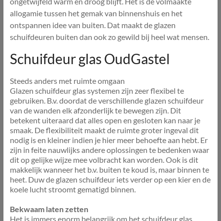
ongetwijfeld warm en droog blijft. Het is de volmaakte
allogamie tussen het gemak van binnenshuis en het
ontspannen idee van buiten. Dat maakt de glazen
schuifdeuren buiten dan ook zo gewild bij heel wat mensen.
Schuifdeur glas OudGastel
Steeds anders met ruimte omgaan
Glazen schuifdeur glas systemen zijn zeer flexibel te
gebruiken. B.v. doordat de verschillende glazen schuifdeur
van de wanden elk afzonderlijk te bewegen zijn. Dit
betekent uiteraard dat alles open en gesloten kan naar je
smaak. De flexibiliteit maakt de ruimte groter ingeval dit
nodig is en kleiner indien je hier meer behoefte aan hebt. Er
zijn in feite nauwlijks andere oplossingen te bedenken waar
dit op gelijke wijze mee volbracht kan worden. Ook is dit
makkelijk wanneer het b.v. buiten te koud is, maar binnen te
heet. Duw de glazen schuifdeur iets verder op een kier en de
koele lucht stroomt gematigd binnen.
Bekwaam laten zetten
Het is immers enorm belangrijk om het schuifdeur glas