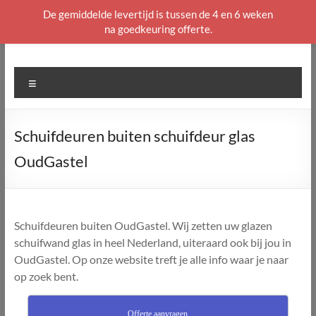
De gemiddelde levertijd is tussen de 4 en 6 weken
na goedkeuring offerte.
Ga
naar
de
Menu
inhoud
Schuifdeuren buiten schuifdeur glas
OudGastel
Schuifdeuren buiten OudGastel. Wij zetten uw glazen
schuifwand glas in heel Nederland, uiteraard ook bij jou in
OudGastel. Op onze website treft je alle info waar je naar
op zoek bent.
Offerte aanvragen