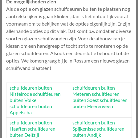
De mogelijkheden zien
Als de optie om glazen schuifdeuren buiten te plaatsen nog
aantrekkelijker is gaan klinken, dan is het natuurlijk vooral
voornaam om te bekijken wat de opties eigenlijk zijn. Er zijn
allerhande opties op dit vlak. Dat komt b.v. omdat er diverse
soorten glazen schuifwanden zijn. Voor de afbouw kan je
kiezen om een handgreep of tocht strip te monteren op de
glazen schuifdeuren. Alsook een deurslotje behoord tot de
opties. We komen graag bij je in Rossum een nieuwe glazen
schuifwand plaatsen!
schuifdeuren buiten
schuifdeuren buiten
Nistelrode
schuifdeuren
Meteren
schuifdeuren
buiten Volkel
buiten Soest
schuifdeuren
schuifdeuren buiten
buiten Heerenveen
Appelscha
schuifdeuren buiten
schuifdeuren buiten
Haaften
schuifdeuren
Spijkenisse
schuifdeuren
buiten Delfzijl
buiten Andijk