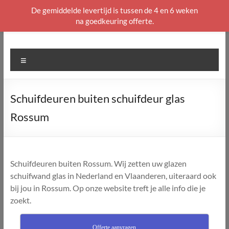
De gemiddelde levertijd is tussen de 4 en 6 weken
na goedkeuring offerte.
Ga
naar
de
Menu
inhoud
Schuifdeuren buiten schuifdeur glas
Rossum
Schuifdeuren buiten Rossum. Wij zetten uw glazen
schuifwand glas in Nederland en Vlaanderen, uiteraard ook
bij jou in Rossum. Op onze website treft je alle info die je
zoekt.
Offerte aanvragen