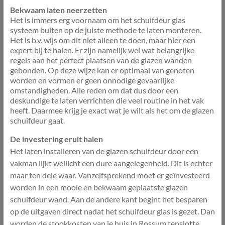
Bekwaam laten neerzetten
Het is immers erg voornaam om het schuifdeur glas
systeem buiten op de juiste methode te laten monteren.
Het is b.v. wijs om dit niet alleen te doen, maar hier een
expert bij te halen. Er zijn namelijk wel wat belangrijke
regels aan het perfect plaatsen van de glazen wanden
gebonden. Op deze wijze kan er optimaal van genoten
worden en vormen er geen onnodige gevaarlijke
omstandigheden. Alle reden om dat dus door een
deskundige te laten verrichten die veel routine in het vak
heeft. Daarmee krijg je exact wat je wilt als het om de glazen
schuifdeur gaat.
De investering eruit halen
Het laten installeren van de glazen schuifdeur door een
vakman lijkt wellicht een dure aangelegenheid. Dit is echter
maar ten dele waar. Vanzelfsprekend moet er geïnvesteerd
worden in een mooie en bekwaam geplaatste glazen
schuifdeur wand. Aan de andere kant begint het besparen
op de uitgaven direct nadat het schuifdeur glas is gezet. Dan
worden de stookkosten van je huis in Rossum tenslotte