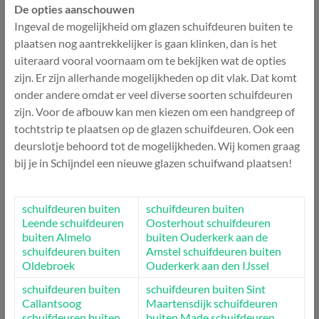
De opties aanschouwen
Ingeval de mogelijkheid om glazen schuifdeuren buiten te
plaatsen nog aantrekkelijker is gaan klinken, dan is het
uiteraard vooral voornaam om te bekijken wat de opties
zijn. Er zijn allerhande mogelijkheden op dit vlak. Dat komt
onder andere omdat er veel diverse soorten schuifdeuren
zijn. Voor de afbouw kan men kiezen om een handgreep of
tochtstrip te plaatsen op de glazen schuifdeuren. Ook een
deurslotje behoord tot de mogelijkheden. Wij komen graag
bij je in Schijndel een nieuwe glazen schuifwand plaatsen!
schuifdeuren buiten
schuifdeuren buiten
Leende
schuifdeuren
Oosterhout
schuifdeuren
buiten Almelo
buiten Ouderkerk aan de
schuifdeuren buiten
Amstel
schuifdeuren buiten
Oldebroek
Ouderkerk aan den IJssel
schuifdeuren buiten
schuifdeuren buiten Sint
Callantsoog
Maartensdijk
schuifdeuren
schuifdeuren buiten
buiten Made
schuifdeuren