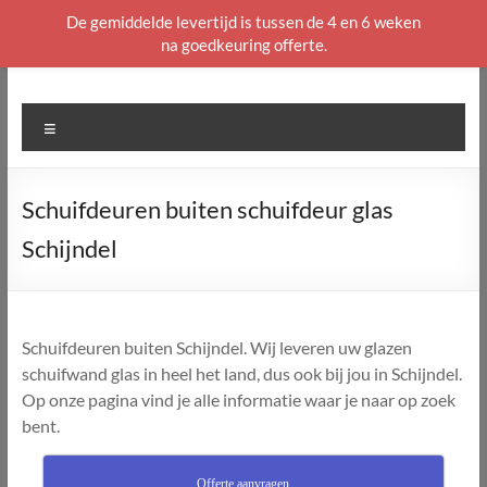
De gemiddelde levertijd is tussen de 4 en 6 weken
na goedkeuring offerte.
Ga
naar
de
Menu
inhoud
Schuifdeuren buiten schuifdeur glas
Schijndel
Schuifdeuren buiten Schijndel. Wij leveren uw glazen
schuifwand glas in heel het land, dus ook bij jou in Schijndel.
Op onze pagina vind je alle informatie waar je naar op zoek
bent.
Offerte aanvragen