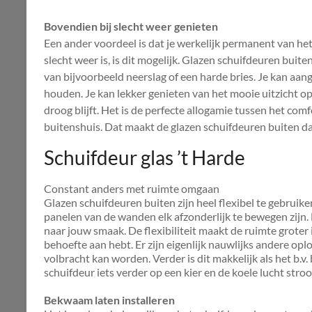
Bovendien bij slecht weer genieten
Een ander voordeel is dat je werkelijk permanent van het
slecht weer is, is dit mogelijk. Glazen schuifdeuren bui
van bijvoorbeeld neerslag of een harde bries. Je kan aan
houden. Je kan lekker genieten van het mooie uitzicht op 
droog blijft. Het is de perfecte allogamie tussen het co
buitenshuis. Dat maakt de glazen schuifdeuren buiten da
Schuifdeur glas ’t Harde
Constant anders met ruimte omgaan
Glazen schuifdeuren buiten zijn heel flexibel te gebruik
panelen van de wanden elk afzonderlijk te bewegen zijn.
naar jouw smaak. De flexibiliteit maakt de ruimte groter i
behoefte aan hebt. Er zijn eigenlijk nauwlijks andere op
volbracht kan worden. Verder is dit makkelijk als het b.v.
schuifdeur iets verder op een kier en de koele lucht str
Bekwaam laten installeren