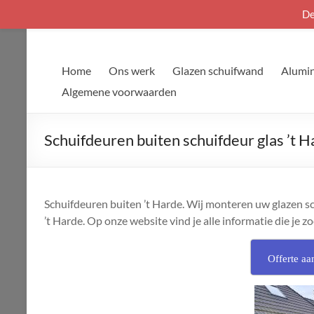
De
Ga
naar
de
Home
Ons werk
Glazen schuifwand
Alumin
inhoud
Algemene voorwaarden
Schuifdeuren buiten schuifdeur glas ’t 
Schuifdeuren buiten ’t Harde. Wij monteren uw glazen schu
’t Harde. Op onze website vind je alle informatie die je zo
Offerte aa