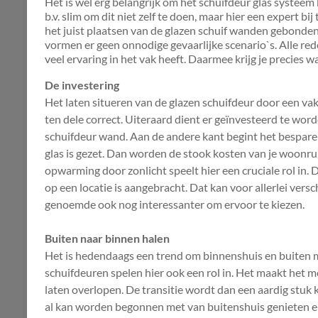
Het is wel erg belangrijk om het schuifdeur glas systeem 
b.v. slim om dit niet zelf te doen, maar hier een expert bij
het juist plaatsen van de glazen schuif wanden gebonde
vormen er geen onnodige gevaarlijke scenario`s. Alle re
veel ervaring in het vak heeft. Daarmee krijg je precies w
De investering
Het laten situeren van de glazen schuifdeur door een vak
ten dele correct. Uiteraard dient er geïnvesteerd te wor
schuifdeur wand. Aan de andere kant begint het bespare
glas is gezet. Dan worden de stook kosten van je woonrui
opwarming door zonlicht speelt hier een cruciale rol in.
op een locatie is aangebracht. Dat kan voor allerlei vers
genoemde ook nog interessanter om ervoor te kiezen.
Buiten naar binnen halen
Het is hedendaags een trend om binnenshuis en buiten m
schuifdeuren spelen hier ook een rol in. Het maakt het m
laten overlopen. De transitie wordt dan een aardig stuk k
al kan worden begonnen met van buitenshuis genieten en 