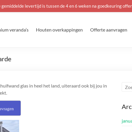
 gemiddelde levertijd is tussen de 4 en 6 weken na goedkeuring offer
ium veranda’s
Houten overkappingen
Offerte aanvragen
Harde
ifwand glas in heel het land, uiteraard ook bij jou in
ekt.
Arc
nvragen
janu