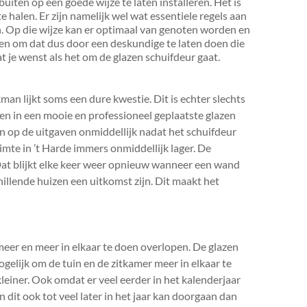
buiten op een goede wijze te laten installeren. Het is
 te halen. Er zijn namelijk wel wat essentiele regels aan
n. Op die wijze kan er optimaal van genoten worden en
den om dat dus door een deskundige te laten doen die
at je wenst als het om de glazen schuifdeur gaat.
man lijkt soms een dure kwestie. Dit is echter slechts
den in een mooie en professioneel geplaatste glazen
n op de uitgaven onmiddellijk nadat het schuifdeur
mte in ’t Harde immers onmiddellijk lager. De
 Dat blijkt elke keer weer opnieuw wanneer een wand
chillende huizen een uitkomst zijn. Dit maakt het
eer en meer in elkaar te doen overlopen. De glazen
ogelijk om de tuin en de zitkamer meer in elkaar te
leiner. Ook omdat er veel eerder in het kalenderjaar
dit ook tot veel later in het jaar kan doorgaan dan