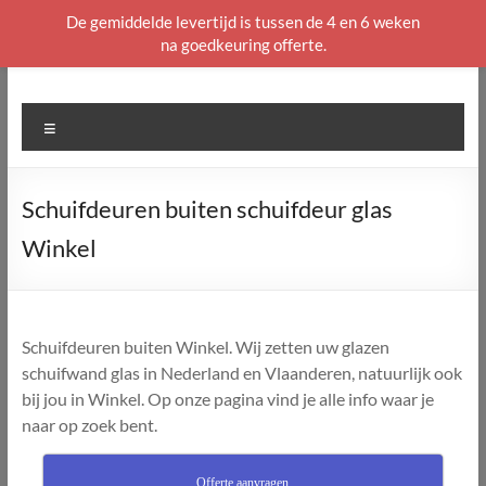
De gemiddelde levertijd is tussen de 4 en 6 weken
na goedkeuring offerte.
Ga
naar
de
Menu
inhoud
Schuifdeuren buiten schuifdeur glas
Winkel
Schuifdeuren buiten Winkel. Wij zetten uw glazen
schuifwand glas in Nederland en Vlaanderen, natuurlijk ook
bij jou in Winkel. Op onze pagina vind je alle info waar je
naar op zoek bent.
Offerte aanvragen