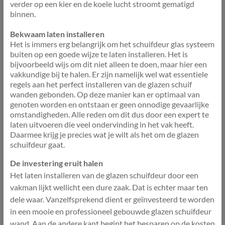
verder op een kier en de koele lucht stroomt gematigd
binnen.
Bekwaam laten installeren
Het is immers erg belangrijk om het schuifdeur glas systeem
buiten op een goede wijze te laten installeren. Het is
bijvoorbeeld wijs om dit niet alleen te doen, maar hier een
vakkundige bij te halen. Er zijn namelijk wel wat essentiele
regels aan het perfect installeren van de glazen schuif
wanden gebonden. Op deze manier kan er optimaal van
genoten worden en ontstaan er geen onnodige gevaarlijke
omstandigheden. Alle reden om dit dus door een expert te
laten uitvoeren die veel ondervinding in het vak heeft.
Daarmee krijg je precies wat je wilt als het om de glazen
schuifdeur gaat.
De investering eruit halen
Het laten installeren van de glazen schuifdeur door een
vakman lijkt wellicht een dure zaak. Dat is echter maar ten
dele waar. Vanzelfsprekend dient er geïnvesteerd te worden
in een mooie en professioneel gebouwde glazen schuifdeur
wand. Aan de andere kant begint het besparen op de kosten